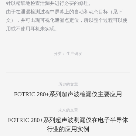
针以精细地检查泄漏并进行必要的修理。
由于在泄漏检测过程中屏幕上的自动和动态目标（见下
文），并可出现可视化泄漏点定位，所以整个过程可以使
用或不使用耳机来实现。
分类：
生产研发
项
历史的文章
目
上
FOTRIC 280+系列超声波检漏仪主要应用
导
一
航
个
未来的文章
项
FOTRIC 280+系列超声波测漏仪在电子半导体
下
目：
行业的应用实例
一