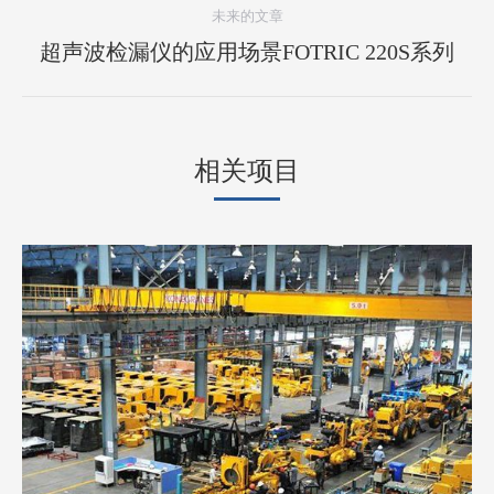
个
未来的文章
项
下
超声波检漏仪的应用场景FOTRIC 220S系列
目：
一
个
项
相关项目
目：