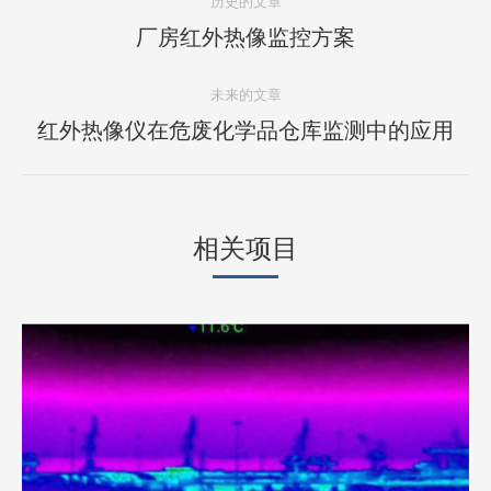
历史的文章
目
上
厂房红外热像监控方案
导
一
航
个
未来的文章
项
下
红外热像仪在危废化学品仓库监测中的应用
目：
一
个
项
相关项目
目：