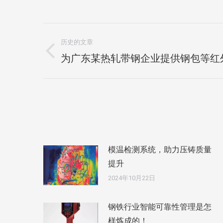
文
历史的文章
章
历
为广东某热轧带钢企业提供钢包等红
导
史
航
的
文
章：
模温检测系统，助力压铸质量
提升
2024年10月22日
钢铁行业智能可靠性管理是怎
样炼成的！