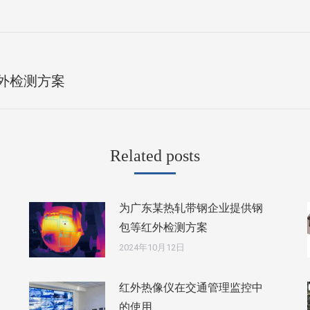
未
外检测方案
来
的
文
Related posts
章：
为广东某热轧带钢企业提供钢
包等红外检测方案
2024年10月12日
红外热像仪在交通管理监控中
的使用